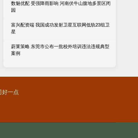
数魅优配 受强降雨影响 河南伏牛山腹地多景区闭
园
富兴配资端 我国成功发射卫星互联网低轨23组卫
星
蔚莱策略 东莞市公布一批校外培训违法违规典型
案例
司好一点