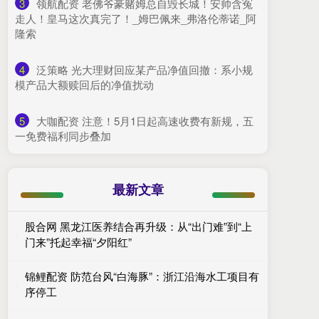
3
​领航配资 老佛爷豪赌姆总自毁长城！安帅含冤
走人！皇马这次真完了！_姆巴佩来_弗洛伦蒂诺_阿
隆索
4
​泛策略 光大理财回应某产品净值回撤：系小规
模产品大额赎回后的净值扰动
5
​大咖配资 注意！5月1日起高速收费有新规，五
一免费福利同步叠加
最新文章
股合网 黑龙江医养结合再升级：从“出门难”到“上
门来”托起幸福“夕阳红”
锦鲤配资 防范台风“白海豚”：浙江沿海水工项目有
序停工