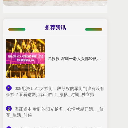
推荐资讯
易投投 深圳一老人头部轻微摔伤没在意，几天后突然意识模糊危及生命
1
​009配资 55年大授衔，段苏权的军衔到底有没有
低授？看看这两点就明白了_纵队_时期_独立师
2
​海证资本 看到的阳光越多，心情就越开朗。_鲜
花_生活_时候