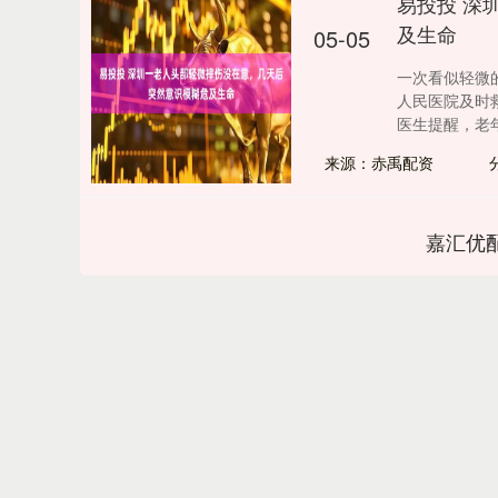
易投投 深
及生命
05-05
一次看似轻微
人民医院及时
医生提醒，老年人
来源：赤禹配资
嘉汇优