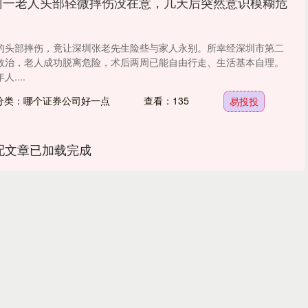
圳一老人头部轻微摔伤没在意，几天后突然意识模糊危
的头部摔伤，竟让深圳张老先生险些与家人永别。所幸经深圳市第二
救治，老人成功脱离危险，术后两周已能自由行走、生活基本自理。
....
分类：哪个证券公司好一点
查看：135
易投投
配文章已加载完成