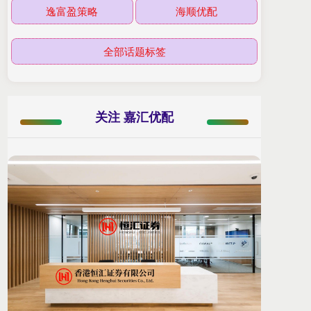
逸富盈策略
海顺优配
全部话题标签
关注 嘉汇优配