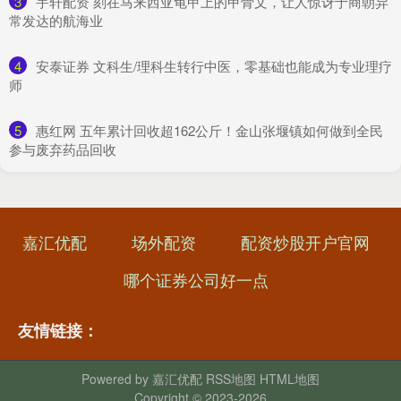
3
​宇轩配资 刻在马来西亚龟甲上的甲骨文，让人惊讶于商朝异
常发达的航海业
4
​安泰证券 文科生/理科生转行中医，零基础也能成为专业理疗
师
5
​惠红网 五年累计回收超162公斤！金山张堰镇如何做到全民
参与废弃药品回收
嘉汇优配
场外配资
配资炒股开户官网
哪个证券公司好一点
友情链接：
Powered by
嘉汇优配
RSS地图
HTML地图
Copyright
© 2023-2026