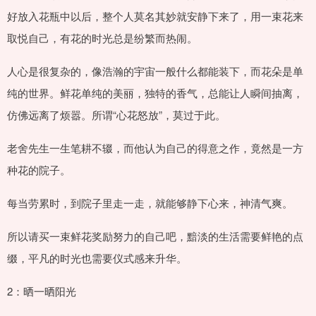
好放入花瓶中以后，整个人莫名其妙就安静下来了，用一束花来
取悦自己，有花的时光总是纷繁而热闹。
人心是很复杂的，像浩瀚的宇宙一般什么都能装下，而花朵是单
纯的世界。鲜花单纯的美丽，独特的香气，总能让人瞬间抽离，
仿佛远离了烦嚣。所谓“心花怒放”，莫过于此。
老舍先生一生笔耕不辍，而他认为自己的得意之作，竟然是一方
种花的院子。
每当劳累时，到院子里走一走，就能够静下心来，神清气爽。
所以请买一束鲜花奖励努力的自己吧，黯淡的生活需要鲜艳的点
缀，平凡的时光也需要仪式感来升华。
2：晒一晒阳光