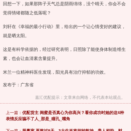
回想一下，如果那阵子天气总是阴雨绵绵，没个晴天，你会不会
觉得情绪都随之低落呢？
刘轩在《幸福的最小行动》里，给出的一个让心情变好的建议，
就是晒太阳。
这是有科学依据的，经过研究表明，日照除了能使身体制造维生
素，也会让血清素含量提升。
米兰一位精神科医生发现，阳光具有治疗抑郁的功效。
发布于：广东省
嘉汇优配提示：文章来自网络，不代表本站观点。
上一篇：
优配货主 闺蜜是否真心为你高兴？看你成功时她的这4种
表情反应骗不了人_那是_瞳孔_嘴角
下一篇：
股赢家 再熬过8天，3大生肖将扭转乾坤，贵人相助，财