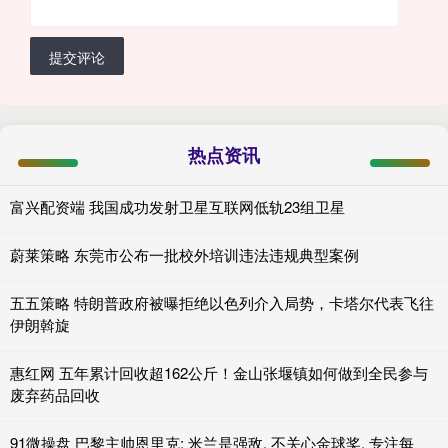
提交评论
热点资讯
富兴配资端 我国成功发射卫星互联网低轨23组卫星
蔚莱策略 东莞市公布一批校外培训违法违规典型案例
五五策略 特朗普政府被曝拒绝以色列介入局势，卡塔尔代表飞往
伊朗斡旋
惠红网 五年累计回收超162公斤！金山张堰镇如何做到全民参与
废弃药品回收
91微操盘 巴黎主帅恩里克: 米兰是强敌, 不关心金球奖, 专注每