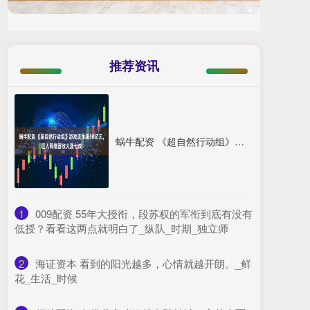
推荐资讯
蜗牛配资 《超自然行动组》游戏流水超50亿元，巨人网络营收大涨七成
1
​009配资 55年大授衔，段苏权的军衔到底有没有
低授？看看这两点就明白了_纵队_时期_独立师
2
​海证资本 看到的阳光越多，心情就越开朗。_鲜
花_生活_时候