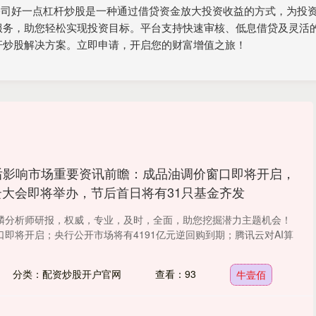
券公司好一点杠杆炒股是一种通过借贷资金放大投资收益的方式，为投
服务，助您轻松实现投资目标。平台支持快速审核、低息借贷及灵活
杆炒股解决方案。立即申请，开启您的财富增值之旅！
后影响市场重要资讯前瞻：成品油调价窗口即将开启，
动云大会即将举办，节后首日将有31只基金齐发
麟分析师研报，权威，专业，及时，全面，助您挖掘潜力主题机会！
即将开启；央行公开市场将有4191亿元逆回购到期；腾讯云对AI算
分类：配资炒股开户官网
查看：93
牛壹佰