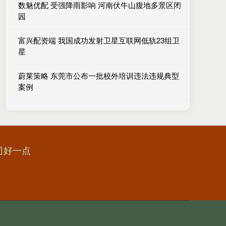
数魅优配 受强降雨影响 河南伏牛山腹地多景区闭
园
富兴配资端 我国成功发射卫星互联网低轨23组卫
星
蔚莱策略 东莞市公布一批校外培训违法违规典型
案例
司好一点