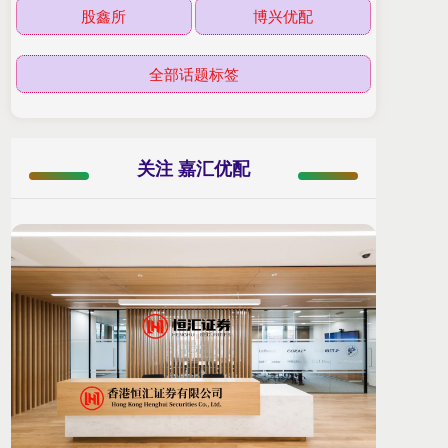
股鑫所
博兴优配
全部话题标签
关注 嘉汇优配