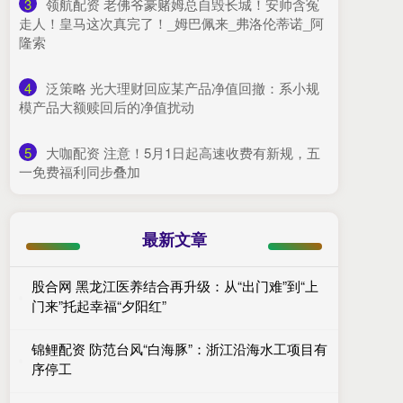
3
​领航配资 老佛爷豪赌姆总自毁长城！安帅含冤
走人！皇马这次真完了！_姆巴佩来_弗洛伦蒂诺_阿
隆索
4
​泛策略 光大理财回应某产品净值回撤：系小规
模产品大额赎回后的净值扰动
5
​大咖配资 注意！5月1日起高速收费有新规，五
一免费福利同步叠加
最新文章
股合网 黑龙江医养结合再升级：从“出门难”到“上
门来”托起幸福“夕阳红”
锦鲤配资 防范台风“白海豚”：浙江沿海水工项目有
序停工