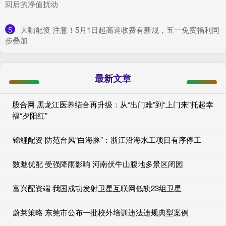
回后的净值扰动
5
​大咖配资 注意！5月1日起高速收费有新规，五一免费福利同
步叠加
最新文章
股合网 黑龙江医养结合再升级：从“出门难”到“上门来”托起幸
福“夕阳红”
锦鲤配资 防范台风“白海豚”：浙江沿海水工项目有序停工
数魅优配 受强降雨影响 河南伏牛山腹地多景区闭园
富兴配资端 我国成功发射卫星互联网低轨23组卫星
蔚莱策略 东莞市公布一批校外培训违法违规典型案例