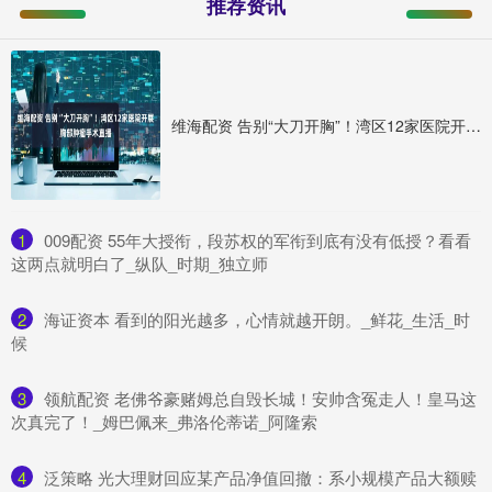
推荐资讯
维海配资 告别“大刀开胸”！湾区12家医院开展胸部肿瘤手术直播
1
​009配资 55年大授衔，段苏权的军衔到底有没有低授？看看
这两点就明白了_纵队_时期_独立师
2
​海证资本 看到的阳光越多，心情就越开朗。_鲜花_生活_时
候
3
​领航配资 老佛爷豪赌姆总自毁长城！安帅含冤走人！皇马这
次真完了！_姆巴佩来_弗洛伦蒂诺_阿隆索
4
​泛策略 光大理财回应某产品净值回撤：系小规模产品大额赎