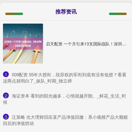
推荐资讯
启天配资 一个月引来13支国际战队！深圳这群创业者说这里比硅谷香
1
​009配资 55年大授衔，段苏权的军衔到底有没有低授？看看
这两点就明白了_纵队_时期_独立师
2
​海证资本 看到的阳光越多，心情就越开朗。_鲜花_生活_时
候
3
​泛策略 光大理财回应某产品净值回撤：系小规模产品大额赎
回后的净值扰动