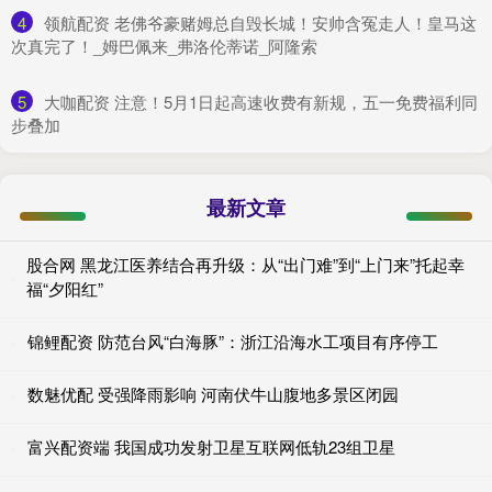
4
​领航配资 老佛爷豪赌姆总自毁长城！安帅含冤走人！皇马这
次真完了！_姆巴佩来_弗洛伦蒂诺_阿隆索
5
​大咖配资 注意！5月1日起高速收费有新规，五一免费福利同
步叠加
最新文章
股合网 黑龙江医养结合再升级：从“出门难”到“上门来”托起幸
福“夕阳红”
锦鲤配资 防范台风“白海豚”：浙江沿海水工项目有序停工
数魅优配 受强降雨影响 河南伏牛山腹地多景区闭园
富兴配资端 我国成功发射卫星互联网低轨23组卫星