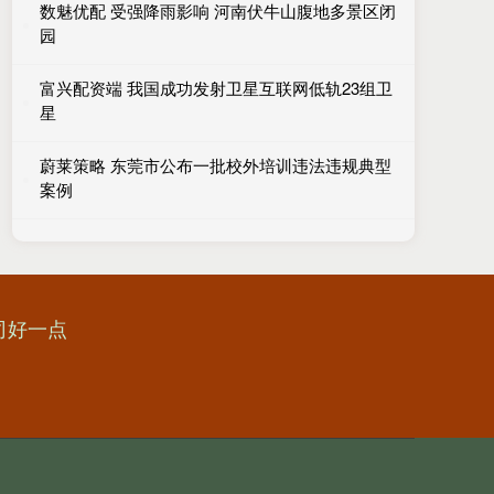
数魅优配 受强降雨影响 河南伏牛山腹地多景区闭
园
富兴配资端 我国成功发射卫星互联网低轨23组卫
星
蔚莱策略 东莞市公布一批校外培训违法违规典型
案例
司好一点