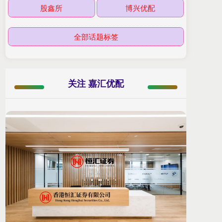
股鑫所
博兴优配
全部话题标签
关注 嘉汇优配