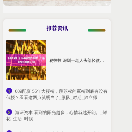
推荐资讯
易投投 深圳一老人头部轻微摔伤没在意，几天后突然意识模糊危及生命
1
​009配资 55年大授衔，段苏权的军衔到底有没有
低授？看看这两点就明白了_纵队_时期_独立师
2
​海证资本 看到的阳光越多，心情就越开朗。_鲜
花_生活_时候