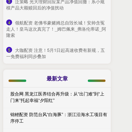
3
​泛策略 光大理财回应某产品净值回撤：系小规
模产品大额赎回后的净值扰动
4
​领航配资 老佛爷豪赌姆总自毁长城！安帅含冤
走人！皇马这次真完了！_姆巴佩来_弗洛伦蒂诺_阿
隆索
5
​大咖配资 注意！5月1日起高速收费有新规，五
一免费福利同步叠加
最新文章
股合网 黑龙江医养结合再升级：从“出门难”到“上
门来”托起幸福“夕阳红”
锦鲤配资 防范台风“白海豚”：浙江沿海水工项目有
序停工