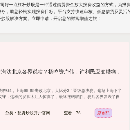
券公司好一点杠杆炒股是一种通过借贷资金放大投资收益的方式，为投
服务，助您轻松实现投资目标。平台支持快速审核、低息借贷及灵活
杆炒股解决方案。立即申请，开启您的财富增值之旅！
海淘汰北京各界说啥？杨鸣赞卢伟，许利民应变糟糕，
决赛G4，上海99-85击败北京，大比分3-1晋级总决赛。这场上海下半
攻守，这样的发挥太让人惊喜了，最终逆转取胜。赛后各界发表了自
分类：配资炒股开户官网
查看：76
易资配