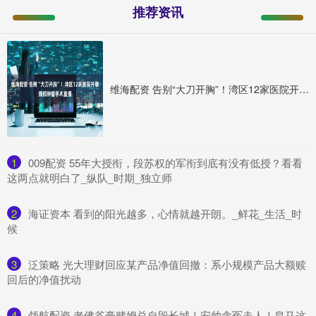
推荐资讯
维海配资 告别“大刀开胸”！湾区12家医院开展胸部肿瘤手术直播
1
​009配资 55年大授衔，段苏权的军衔到底有没有低授？看看
这两点就明白了_纵队_时期_独立师
2
​海证资本 看到的阳光越多，心情就越开朗。_鲜花_生活_时
候
3
​泛策略 光大理财回应某产品净值回撤：系小规模产品大额赎
回后的净值扰动
4
​领航配资 老佛爷豪赌姆总自毁长城！安帅含冤走人！皇马这