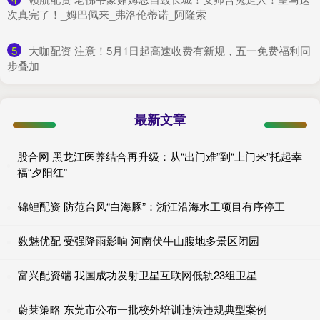
次真完了！_姆巴佩来_弗洛伦蒂诺_阿隆索
5
​大咖配资 注意！5月1日起高速收费有新规，五一免费福利同
步叠加
最新文章
股合网 黑龙江医养结合再升级：从“出门难”到“上门来”托起幸
福“夕阳红”
锦鲤配资 防范台风“白海豚”：浙江沿海水工项目有序停工
数魅优配 受强降雨影响 河南伏牛山腹地多景区闭园
富兴配资端 我国成功发射卫星互联网低轨23组卫星
蔚莱策略 东莞市公布一批校外培训违法违规典型案例