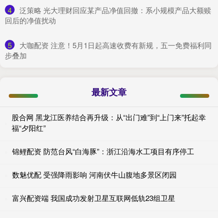
4
​泛策略 光大理财回应某产品净值回撤：系小规模产品大额赎
回后的净值扰动
5
​大咖配资 注意！5月1日起高速收费有新规，五一免费福利同
步叠加
最新文章
股合网 黑龙江医养结合再升级：从“出门难”到“上门来”托起幸
福“夕阳红”
锦鲤配资 防范台风“白海豚”：浙江沿海水工项目有序停工
数魅优配 受强降雨影响 河南伏牛山腹地多景区闭园
富兴配资端 我国成功发射卫星互联网低轨23组卫星