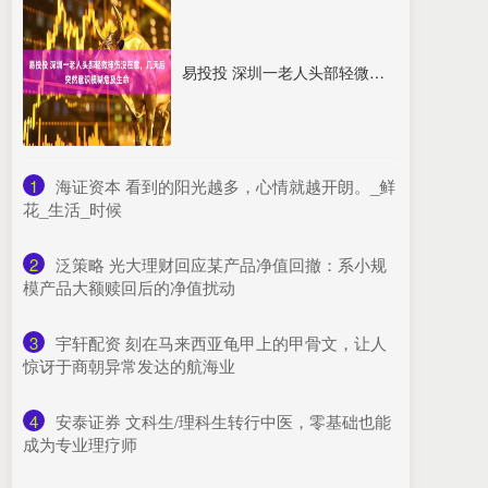
易投投 深圳一老人头部轻微摔伤没在意，几天后突然意识模糊危及生命
1
​海证资本 看到的阳光越多，心情就越开朗。_鲜
花_生活_时候
2
​泛策略 光大理财回应某产品净值回撤：系小规
模产品大额赎回后的净值扰动
3
​宇轩配资 刻在马来西亚龟甲上的甲骨文，让人
惊讶于商朝异常发达的航海业
4
​安泰证券 文科生/理科生转行中医，零基础也能
成为专业理疗师