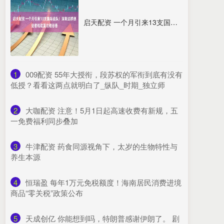
启天配资 一个月引来13支国际战队！深圳这群创业者说这里比硅谷香
1
​009配资 55年大授衔，段苏权的军衔到底有没有
低授？看看这两点就明白了_纵队_时期_独立师
2
​大咖配资 注意！5月1日起高速收费有新规，五
一免费福利同步叠加
3
​牛津配资 药食同源视角下，太岁的生物特性与
养生本源
4
​恒瑞盈 每年1万元免税额度！海南居民消费进境
商品“零关税”政策公布
5
​天成创亿 你能想到吗，特朗普感谢伊朗了。 剧