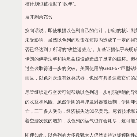
核计划也被推迟了“数年”。
展开剩余79%
换句话说，即使根据以色列自己的估计，伊朗的核计划
未受影响。虽然以色列的攻击在短期内造成了一定的损
否已经达到了所谓的“收益递减点”。某些证据似乎表明
伊朗的伊斯法罕和纳坦兹核设施造成了显著的破坏。但
过空袭取得进一步的突破。美国使用的GBU-57“巨型
而且，以色列既没有这类武器，也没有具备运载它们的
尽管继续进行空袭可能帮助以色列进一步削弱伊朗的导
的收益和风险。虽然伊朗的导弹发射器被压制，伊朗却
亡，三千多人受伤，经济损失达30亿美元。尽管技术
着空袭次数的增加，以色列的运气也许会耗尽，这可能
即便如此，以色列的大多数犹太人仍然支持这场预防性