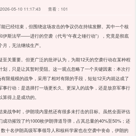
26-05-10 11:17:43
查看：101
可能已经结束，但围绕这场攻击的争议仍在持续发酵。其中一个核
伊斯法罕——进行的空袭（代号“午夜之锤行动”），究竟是彻底
个月，无法继续生产。
疑至关重要。但更广泛的批评认为，为期12天的空袭行动在某种程
计划，只是让其暂时受阻。这一观点忽略了一个关键因素：本次行
场有限规模的战争，采用了相对有限的手段，短短12天内就达成了
军事行动：是选择打一场更长久、更深入的战争，还是放弃军事行
以算得上是成功的。
结束战争时，伊朗境内显然还有很多未打击的目标。虽然全面评估
功摧毁了约1000枚伊朗弹道导弹，占其总量的40%至50%；还
，数十名伊朗高级军事领导人和核科学家也在空袭中丧命，伊朗的