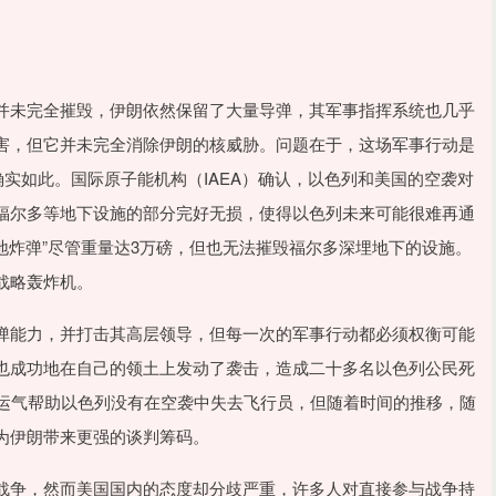
并未完全摧毁，伊朗依然保留了大量导弹，其军事指挥系统也几乎
害，但它并未完全消除伊朗的核威胁。问题在于，这场军事行动是
确实如此。国际原子能机构（IAEA）确认，以色列和美国的空袭对
福尔多等地下设施的部分完好无损，使得以色列未来可能很难再通
钻地炸弹”尽管重量达3万磅，但也无法摧毁福尔多深埋地下的设施。
战略轰炸机。
弹能力，并打击其高层领导，但每一次的军事行动都必须权衡可能
也成功地在自己的领土上发动了袭击，造成二十多名以色列公民死
和运气帮助以色列没有在空袭中失去飞行员，但随着时间的推移，随
为伊朗带来更强的谈判筹码。
战争，然而美国国内的态度却分歧严重，许多人对直接参与战争持