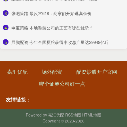
3
​张吧策路 最反常618：商家们开始逃离低价
4
​申宝策略 本地整装公司的工艺有哪些优势？
5
​展鹏配资 今年全国夏粮获得丰收总产量达29948亿斤
嘉汇优配
场外配资
配资炒股开户官网
哪个证券公司好一点
友情链接：
Powered by
嘉汇优配
RSS地图
HTML地图
Copyright
© 2023-2026